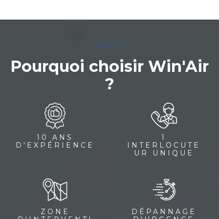
Pourquoi choisir Win'Air
?
10 ANS
1
D'EXPÉRIENCE
INTERLOCUTE
UR UNIQUE
ZONE
DÉPANNAGE