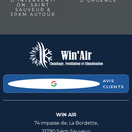
D'INTERVENTI
D'URGENCE
ON: SAINT
SAUVEUR &
30KM AUTOUR
AVIS
CLIENTS
WIN AIR
74 impasse de, La Bordette,
31790 Saint-Sauveur